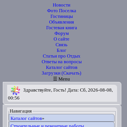
Новости
Фото Поселка
Гостиницы
Объявления
Гостевая книга
Форум
О сайте
Связь
Блог
Статьи про Отдых
Ответы на вопросы
Каталог сайтов
Загрузки (Скачать)
☰ Menu
Здравствуйте, Гость! Дата: Сб, 2026-08-08,
00:56
Навигация
Каталог сайтов
»
Строительные и ремонтные работы