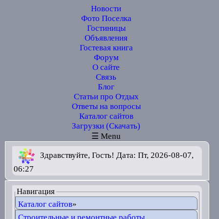
Новости
Фото Поселка
Гостиницы
Объявления
Гостевая книга
Форум
О сайте
Связь
Блог
Статьи про Отдых
Ответы на вопросы
Каталог сайтов
Загрузки (Скачать)
☰ Menu
Здравствуйте, Гость! Дата: Пт, 2026-08-07,
06:27
Навигация
Каталог сайтов
»
Строительные и ремонтные работы