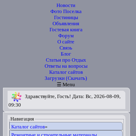
Новости
Фото Поселка
Гостиницы
Объявления
Гостевая книга
Форум
О сайте
Связь
Блог
Статьи про Отдых
Ответы на вопросы
Каталог сайтов
Загрузки (Скачать)
☰ Menu
Здравствуйте, Гость! Дата: Вс, 2026-08-09,
09:30
Навигация
Каталог сайтов
»
Ремонтные и строительные материалы