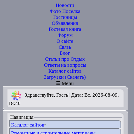
Новости
Фото Поселка
Гостиницы
Объявления
Гостевая книга
Форум
О сайте
Связь
Блог
Статьи про Отдых
Ответы на вопросы
Каталог сайтов
Загрузки (Скачать)
☰ Menu
Здравствуйте, Гость! Дата: Вс, 2026-08-09,
18:40
Навигация
Каталог сайтов
»
Ремонтные и строительные материалы