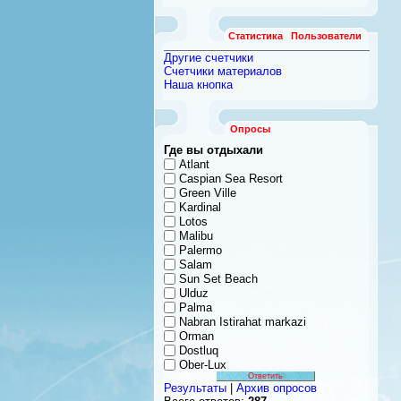
Статистика
Пользователи
Другие счетчики
Счетчики материалов
Наша кнопка
Опросы
Где вы отдыхали
Atlant
Caspian Sea Resort
Green Ville
Kardinal
Lotos
Malibu
Palermo
Salam
Sun Set Beach
Ulduz
Palma
Nabran Istirahat markazi
Orman
Dostluq
Ober-Lux
Результаты
|
Архив опросов