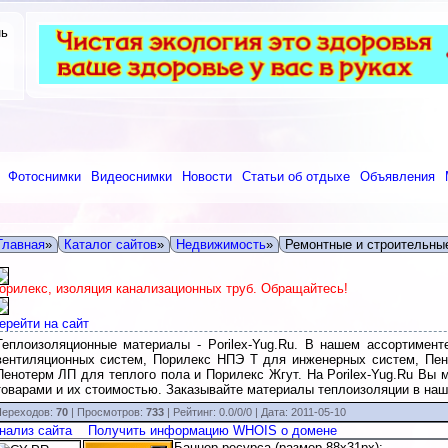
нь
Фотоснимки
Видеоснимки
Новости
Статьи об отдыхе
Объявления
Главная
»
Каталог сайтов
»
Недвижимость
»
Ремонтные и строительны
орилекс, изоляция канализационных труб. Обращайтесь!
ерейти на сайт
Теплоизоляционные материалы - Porilex-Yug.Ru. В нашем ассортиме
вентиляционных систем, Порилекс НПЭ Т для инженерных систем, Пе
Пенотерм ЛП для теплого пола и Порилекс Жгут. На Porilex-Yug.Ru Вы
товарами и их стоимостью. Заказывайте материалы теплоизоляции в наш
ереходов:
70
| Просмотров:
733
|
Рейтинг:
0.0
/
0/0
| Дата:
2011-05-10
нализ сайта
Получить информацию WHOIS о домене
Баннер ресурса (размер 88x31px):