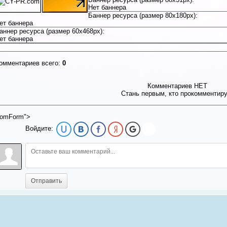
Нет баннера
Баннер ресурса (размер 80x180px):
ет баннера
аннер ресурса (размер 60x468px):
ет баннера
омментариев всего:
0
Комментариев НЕТ
Стань первым, кто прокомментир
omForm">
Войдите:
Отправить