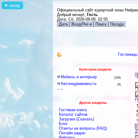
назад
Официальный сайт курортной зоны Набра
Добрый вечер!,
Гость
Дата: Сб, 2026-08-08, 02:55
Дата
Вход/Рег-я
Поиск
Погода
Гостиницы
Категории раздела
Мебель и интерьер
[246]
Автонедвижимость
[6]
П
Аренда квартир и комнат
[79]
Новостройки
[6]
П
Другие разделы
Строительное оборудование
[12]
Гостевая книга
Перевозки
[15]
Каталог сайтов
Посуточная аренда
Загрузки (Скачать)
[18]
Блог
Ремонтные и строительные
П
Ответы на вопросы (FAQ)
материалы
[438]
А
Онлайн радио
Строительные и ремонтные
Reklama