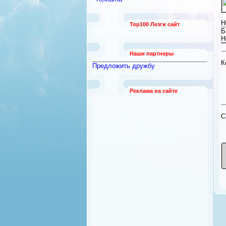
работы
[789]
Безопасность и охрана
[12]
Н
Top100 Лезги сайт
Бытовая техника
[92]
Б
Квартиры из рук в руки
Н
[21]
Наши партнеры
К
Предложить дружбу
Реклама на сайте
C