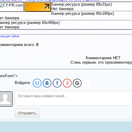
Баннер ресурса (размер 88x31px):
Нет баннера
Баннер ресурса (размер 80x180px):
ет баннера
аннер ресурса (размер 60x468px):
ет баннера
ход для сайтов
омментариев всего:
0
Комментариев НЕТ
Стань первым, кто прокомментир
omForm">
Войдите:
Отправить