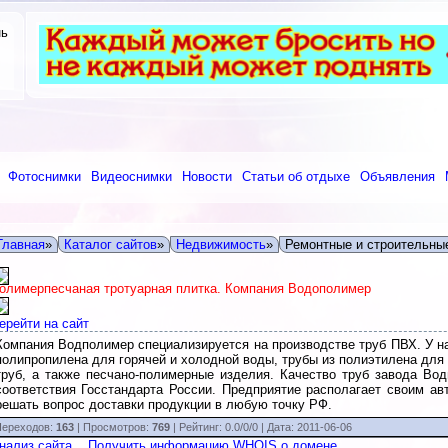
нь
Фотоснимки
Видеоснимки
Новости
Статьи об отдыхе
Объявления
Главная
»
Каталог сайтов
»
Недвижимость
»
Ремонтные и строительны
олимерпесчаная тротуарная плитка. Компания Водополимер
ерейти на сайт
Компания Водполимер специализируется на производстве труб ПВХ. У н
полипропилена для горячей и холодной воды, трубы из полиэтилена дл
труб, а также песчано-полимерные изделия. Качество труб завода Во
соответствия Госстандарта России. Предприятие располагает своим ав
решать вопрос доставки продукции в любую точку РФ.
ереходов:
163
| Просмотров:
769
|
Рейтинг:
0.0
/
0/0
| Дата:
2011-06-06
нализ сайта
Получить информацию WHOIS о домене