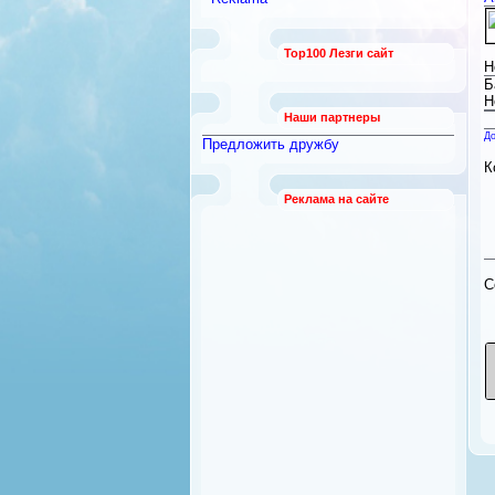
работы
[789]
Безопасность и охрана
[12]
Top100 Лезги сайт
Бытовая техника
[92]
Н
Квартиры из рук в руки
Б
[21]
Н
Наши партнеры
До
Предложить дружбу
К
Реклама на сайте
C