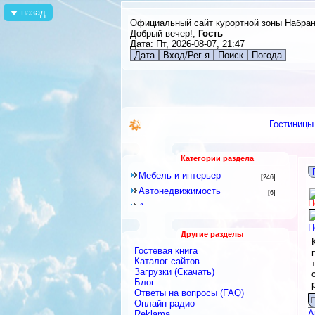
назад
Официальный сайт курортной зоны Набра
Добрый вечер!,
Гость
Дата: Пт, 2026-08-07, 21:47
Дата
Вход/Рег-я
Поиск
Погода
Гостиницы
Категории раздела
Мебель и интерьер
[246]
Автонедвижимость
[6]
П
Аренда квартир и комнат
[79]
Новостройки
[6]
П
Другие разделы
Строительное оборудование
[12]
Гостевая книга
Перевозки
[15]
Каталог сайтов
Посуточная аренда
Загрузки (Скачать)
[18]
Блог
Ремонтные и строительные
Ответы на вопросы (FAQ)
материалы
[438]
П
Онлайн радио
Строительные и ремонтные
А
Reklama