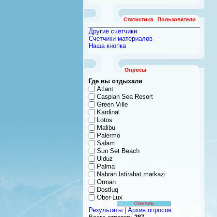
Статистика
Пользователи
Другие счетчики
Счетчики материалов
Наша кнопка
Опросы
Где вы отдыхали
Atlant
Caspian Sea Resort
Green Ville
Kardinal
Lotos
Malibu
Palermo
Salam
Sun Set Beach
Ulduz
Palma
Nabran Istirahat markazi
Orman
Dostluq
Ober-Lux
Результаты
|
Архив опросов