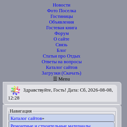
Новости
Фото Поселка
Гостиницы
Объявления
Гостевая книга
Форум
О сайте
Связь
Блог
Статьи про Отдых
Ответы на вопросы
Каталог сайтов
Загрузки (Скачать)
☰ Menu
Здравствуйте, Гость! Дата: Сб, 2026-08-08,
12:28
Навигация
Каталог сайтов
»
Ремонтные и строительные материалы