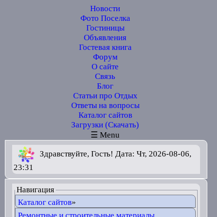
Новости
Фото Поселка
Гостиницы
Объявления
Гостевая книга
Форум
О сайте
Связь
Блог
Статьи про Отдых
Ответы на вопросы
Каталог сайтов
Загрузки (Скачать)
☰ Menu
Здравствуйте, Гость! Дата: Чт, 2026-08-06,
23:31
Навигация
Каталог сайтов
»
Ремонтные и строительные материалы