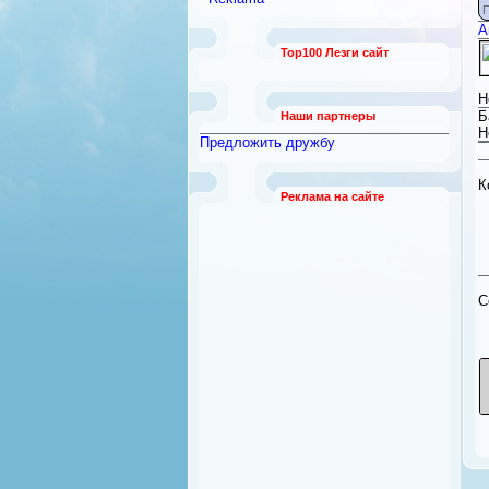
работы
П
[789]
А
Безопасность и охрана
[12]
Top100 Лезги сайт
Бытовая техника
[92]
Квартиры из рук в руки
[21]
Н
Б
Наши партнеры
Н
Предложить дружбу
К
Реклама на сайте
C