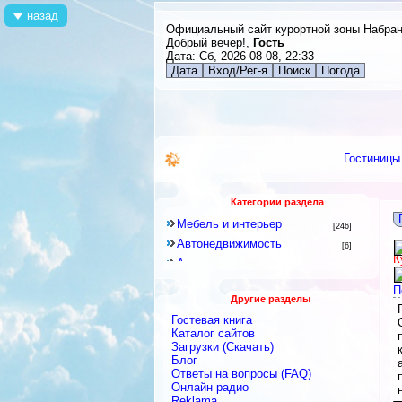
назад
Официальный сайт курортной зоны Набра
Добрый вечер!,
Гость
Дата: Сб, 2026-08-08, 22:33
Дата
Вход/Рег-я
Поиск
Погода
Гостиницы
Категории раздела
Мебель и интерьер
[246]
Автонедвижимость
[6]
К
Аренда квартир и комнат
[79]
Новостройки
[6]
П
Другие разделы
Строительное оборудование
[12]
Гостевая книга
Перевозки
[15]
Каталог сайтов
Посуточная аренда
Загрузки (Скачать)
[18]
Блог
Ремонтные и строительные
Ответы на вопросы (FAQ)
материалы
[438]
Онлайн радио
Строительные и ремонтные
Reklama