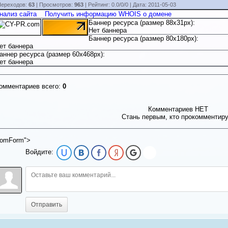
ереходов:
63
| Просмотров:
963
|
Рейтинг:
0.0
/
0/0
| Дата:
2011-05-03
нализ сайта
Получить информацию WHOIS о домене
Баннер ресурса (размер 88x31px):
Нет баннера
Баннер ресурса (размер 80x180px):
ет баннера
аннер ресурса (размер 60x468px):
ет баннера
омментариев всего:
0
Комментариев НЕТ
Стань первым, кто прокомментир
omForm">
Войдите:
Отправить