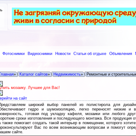
нь
Фотоснимки
Видеоснимки
Новости
Статьи об отдыхе
Объявления
Главная
»
Каталог сайтов
»
Недвижимость
»
Ремонтные и строительны
упить мозаику. Лучшее для Вас!
ерейти на сайт
Представляем широкий выбор панелей из полистирола для дизайне
Обеспечивают гидро и шумоизоляцию, легко переносят низкие и в
поверхность, готовая под укладку кафеля, мозаики или любого друг
короткие сроки изготовления и последующего монтажа. Вся продукция 
а также помогает создать такой интерьер в помещении, которого хоти
проконсультируют Вас по всем возникающим вопросам и помогут опре
нашем сайте.