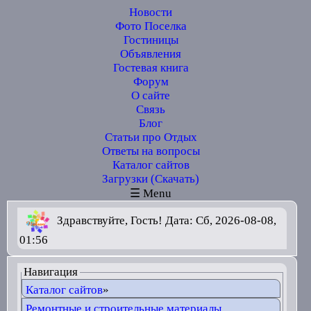
Новости
Фото Поселка
Гостиницы
Объявления
Гостевая книга
Форум
О сайте
Связь
Блог
Статьи про Отдых
Ответы на вопросы
Каталог сайтов
Загрузки (Скачать)
☰ Menu
Здравствуйте, Гость! Дата: Сб, 2026-08-08,
01:56
Навигация
Каталог сайтов
»
Ремонтные и строительные материалы