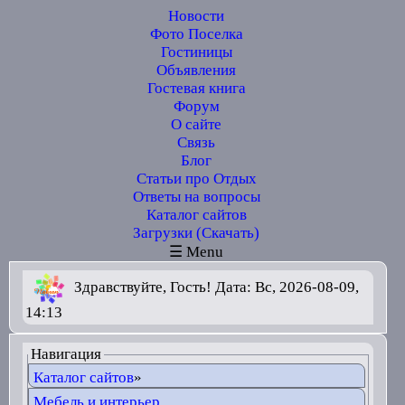
Новости
Фото Поселка
Гостиницы
Объявления
Гостевая книга
Форум
О сайте
Связь
Блог
Статьи про Отдых
Ответы на вопросы
Каталог сайтов
Загрузки (Скачать)
☰ Menu
Здравствуйте, Гость! Дата: Вс, 2026-08-09,
14:13
Навигация
Каталог сайтов
»
Мебель и интерьер