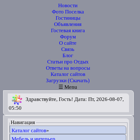
Новости
Фото Поселка
Гостиницы
Объявления
Гостевая книга
Форум
О сайте
Связь
Блог
Статьи про Отдых
Ответы на вопросы
Каталог сайтов
Загрузки (Скачать)
☰ Menu
Здравствуйте, Гость! Дата: Пт, 2026-08-07,
05:50
Навигация
Каталог сайтов
»
Мебель и интерьер