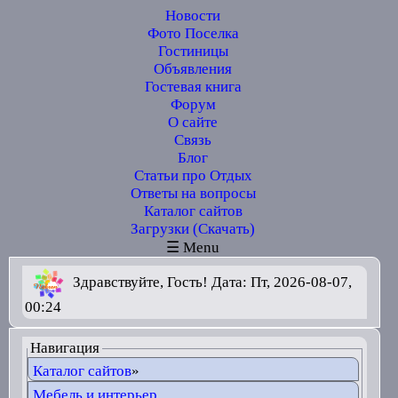
Новости
Фото Поселка
Гостиницы
Объявления
Гостевая книга
Форум
О сайте
Связь
Блог
Статьи про Отдых
Ответы на вопросы
Каталог сайтов
Загрузки (Скачать)
☰ Menu
Здравствуйте, Гость! Дата: Пт, 2026-08-07,
00:24
Навигация
Каталог сайтов
»
Мебель и интерьер