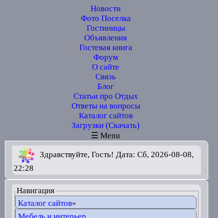
Новости
Фото Поселка
Гостиницы
Объявления
Гостевая книга
Форум
О сайте
Связь
Блог
Статьи про Отдых
Ответы на вопросы
Каталог сайтов
Загрузки (Скачать)
☰ Menu
Здравствуйте, Гость! Дата: Сб, 2026-08-08,
22:28
Навигация
Каталог сайтов
»
Мебель и интерьер