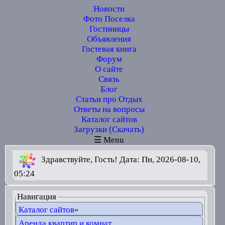
Новости
Фото Поселка
Гостиницы
Объявления
Гостевая книга
Форум
О сайте
Связь
Блог
Статьи про Отдых
Ответы на вопросы
Каталог сайтов
Загрузки (Скачать)
☰ Menu
Здравствуйте, Гость! Дата: Пн, 2026-08-10,
05:24
Навигация
Каталог сайтов
»
Аренда квартир и комнат