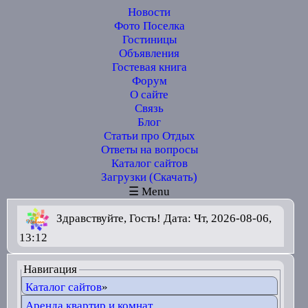
Новости
Фото Поселка
Гостиницы
Объявления
Гостевая книга
Форум
О сайте
Связь
Блог
Статьи про Отдых
Ответы на вопросы
Каталог сайтов
Загрузки (Скачать)
☰ Menu
Здравствуйте, Гость! Дата: Чт, 2026-08-06,
13:12
Навигация
Каталог сайтов
»
Аренда квартир и комнат