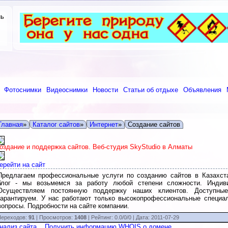
нь
Фотоснимки
Видеоснимки
Новости
Статьи об отдыхе
Объявления
Главная
»
Каталог сайтов
»
Интернет
»
Создание сайтов
оздание и поддержка сайтов. Веб-студия SkyStudio в Алматы
ерейти на сайт
Предлагаем профессиональные услуги по созданию сайтов в Казахстан
блог - мы возьмемся за работу любой степени сложности. Индив
Осуществляем постоянную поддержку наших клиентов. Доступные
гарантируем. У нас работают только высокопрофессиональные специа
вопросы. Подробности на сайте компании.
ереходов:
91
| Просмотров:
1408
|
Рейтинг:
0.0
/
0/0
| Дата:
2011-07-29
нализ сайта
Получить информацию WHOIS о домене