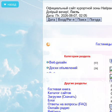
назад
Официальный сайт курортной зоны Набра
Добрый вечер!,
Гость
Дата: Пт, 2026-08-07, 02:05
Дата
Вход/Рег-я
Поиск
Погода
Гостиницы
Категории раздела
Веб-дизайн
[57]
Доски объявлений
[34]
С
Веб-программирование
[8]
Другое
[141]
П
Другие разделы
Знакомства и Общение
[41]
Гостевая книга
Каталоги
[128]
Каталог сайтов
Скрипты
Загрузки (Скачать)
[2]
Блог
Блоги
[9]
Ответы на вопросы (FAQ)
Интернет-сервисы, Интернет-
П
Онлайн радио
услуги
[422]
А
Reklama