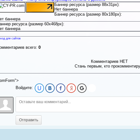
Баннер ресурса (размер 88x31px):
Нет баннера
Баннер ресурса (размер 80x180px):
ет баннера
аннер ресурса (размер 60x468px):
ет баннера
ход для сайтов
омментариев всего:
0
Комментариев НЕТ
Стань первым, кто прокомментир
omForm">
Войдите:
Отправить