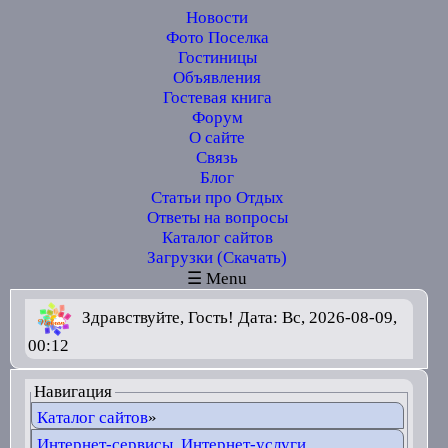
Новости
Фото Поселка
Гостиницы
Объявления
Гостевая книга
Форум
О сайте
Связь
Блог
Статьи про Отдых
Ответы на вопросы
Каталог сайтов
Загрузки (Скачать)
☰ Menu
Здравствуйте, Гость! Дата: Вс, 2026-08-09,
00:12
Навигация
Каталог сайтов
»
Интернет-сервисы, Интернет-услуги