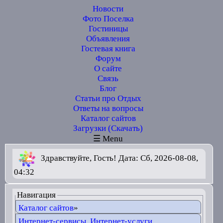
Новости
Фото Поселка
Гостиницы
Объявления
Гостевая книга
Форум
О сайте
Связь
Блог
Статьи про Отдых
Ответы на вопросы
Каталог сайтов
Загрузки (Скачать)
☰ Menu
Здравствуйте, Гость! Дата: Сб, 2026-08-08,
04:32
Навигация
Каталог сайтов
»
Интернет-сервисы, Интернет-услуги