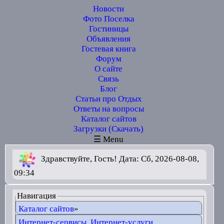
Новости
Фото Поселка
Гостиницы
Объявления
Гостевая книга
Форум
О сайте
Связь
Блог
Статьи про Отдых
Ответы на вопросы
Каталог сайтов
Загрузки (Скачать)
☰ Menu
Здравствуйте, Гость! Дата: Сб, 2026-08-08,
09:34
Навигация
Каталог сайтов
»
Интернет-сервисы, Интернет-услуги