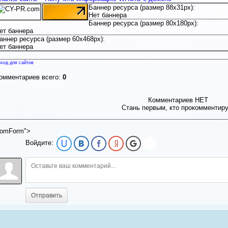
Баннер ресурса (размер 88x31px):
Нет баннера
Баннер ресурса (размер 80x180px):
ет баннера
аннер ресурса (размер 60x468px):
ет баннера
ход для сайтов
омментариев всего:
0
Комментариев НЕТ
Стань первым, кто прокомментир
omForm">
Войдите:
Отправить