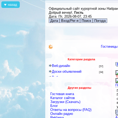
назад
Официальный сайт курортной зоны Набра
Добрый вечер!,
Гость
Дата: Пт, 2026-08-07, 23:45
Дата
Вход/Рег-я
Поиск
Погода
Гостиницы
Категории раздела
Веб-дизайн
[57]
Доски объявлений
[34]
Т
Веб-программирование
[8]
Другое
[141]
П
Другие разделы
Знакомства и Общение
[41]
Гостевая книга
Каталоги
[128]
Каталог сайтов
Скрипты
Загрузки (Скачать)
[2]
Блог
Блоги
[9]
Ответы на вопросы (FAQ)
Интернет-сервисы, Интернет-
П
Онлайн радио
услуги
[422]
А
Reklama