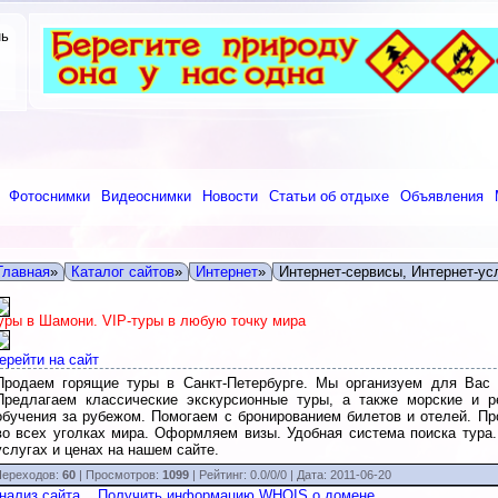
нь
Фотоснимки
Видеоснимки
Новости
Статьи об отдыхе
Объявления
Главная
»
Каталог сайтов
»
Интернет
»
Интернет-сервисы, Интернет-ус
уры в Шамони. VIP-туры в любую точку мира
ерейти на сайт
Продаем горящие туры в Санкт-Петербурге. Мы организуем для Вас 
Предлагаем классические экскурсионные туры, а также морские и р
обучения за рубежом. Помогаем с бронированием билетов и отелей. П
во всех уголках мира. Оформляем визы. Удобная система поиска тура
услугах и ценах на нашем сайте.
ереходов:
60
| Просмотров:
1099
|
Рейтинг:
0.0
/
0/0
| Дата:
2011-06-20
нализ сайта
Получить информацию WHOIS о домене