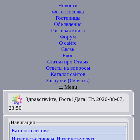
Новости
Фото Поселка
Гостиницы
Объявления
Гостевая книга
Форум
О сайте
Связь
Блог
Статьи про Отдых
Ответы на вопросы
Каталог сайтов
Загрузки (Скачать)
☰ Menu
Здравствуйте, Гость! Дата: Пт, 2026-08-07,
23:50
Навигация
Каталог сайтов
»
Интернет-сервисы, Интернет-услуги