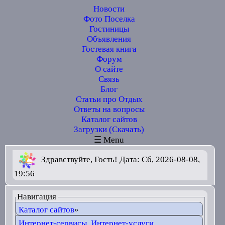
Новости
Фото Поселка
Гостиницы
Объявления
Гостевая книга
Форум
О сайте
Связь
Блог
Статьи про Отдых
Ответы на вопросы
Каталог сайтов
Загрузки (Скачать)
☰ Menu
Здравствуйте, Гость! Дата: Сб, 2026-08-08,
19:56
Навигация
Каталог сайтов
»
Интернет-сервисы, Интернет-услуги