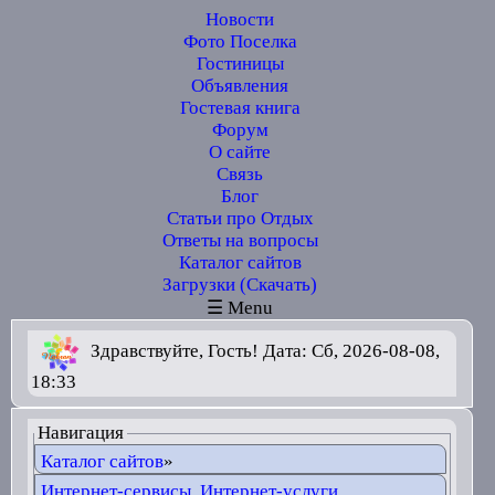
Новости
Фото Поселка
Гостиницы
Объявления
Гостевая книга
Форум
О сайте
Связь
Блог
Статьи про Отдых
Ответы на вопросы
Каталог сайтов
Загрузки (Скачать)
☰ Menu
Здравствуйте, Гость! Дата: Сб, 2026-08-08,
18:33
Навигация
Каталог сайтов
»
Интернет-сервисы, Интернет-услуги