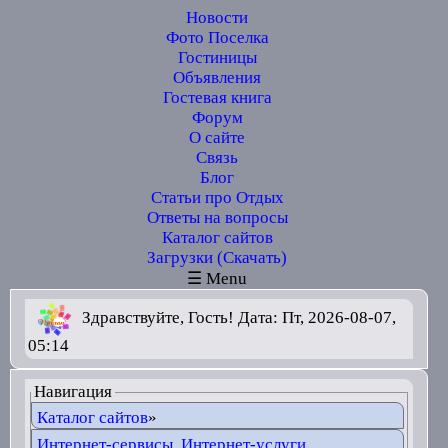
Новости
Фото Поселка
Гостиницы
Объявления
Гостевая книга
Форум
О сайте
Связь
Блог
Статьи про Отдых
Ответы на вопросы
Каталог сайтов
Загрузки (Скачать)
☰ Menu
Здравствуйте, Гость! Дата: Пт, 2026-08-07,
05:14
Навигация
Каталог сайтов
»
Интернет-сервисы, Интернет-услуги