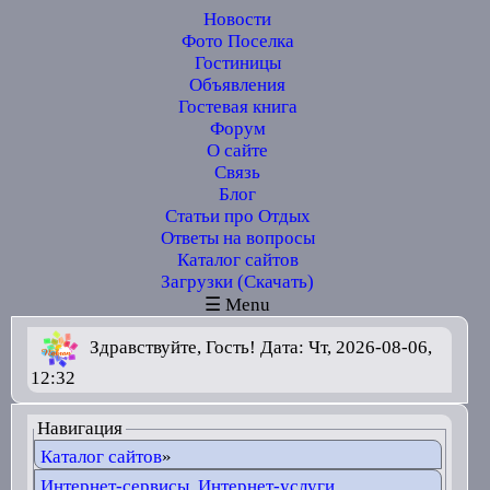
Новости
Фото Поселка
Гостиницы
Объявления
Гостевая книга
Форум
О сайте
Связь
Блог
Статьи про Отдых
Ответы на вопросы
Каталог сайтов
Загрузки (Скачать)
☰ Menu
Здравствуйте, Гость! Дата: Чт, 2026-08-06,
12:32
Навигация
Каталог сайтов
»
Интернет-сервисы, Интернет-услуги