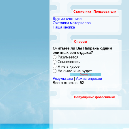
Статистика
Пользователи
Другие счетчики
Счетчики материалов
Наша кнопка
Опросы
Считаете ли Вы Набрань одним
элитных зон отдыха?
Разумеется
Сомневаюсь
Я не в курсе
Не было и не будет
Результаты
|
Архив опросов
Всего ответов:
52
Популярные фотоснимки