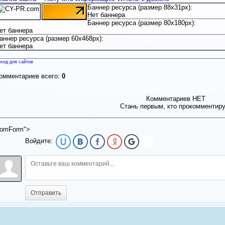
Баннер ресурса (размер 88x31px):
Нет баннера
Баннер ресурса (размер 80x180px):
ет баннера
аннер ресурса (размер 60x468px):
ет баннера
ход для сайтов
омментариев всего:
0
Комментариев НЕТ
Стань первым, кто прокомментир
omForm">
Войдите:
Отправить