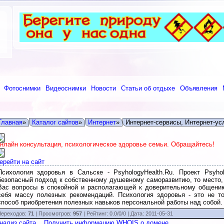
Фотоснимки
Видеоснимки
Новости
Статьи об отдыхе
Объявления
Главная
»
Каталог сайтов
»
Интернет
»
Интернет-сервисы, Интернет-ус
нлайн консультация, психологическое здоровье семьи. Обращайтесь!
ерейти на сайт
Психология здоровья в Сальске - PsyhologyHealth.Ru. Проект Psyhol
безопасный подход к собственному душевному саморазвитию, то место
Вас вопросы в спокойной и располагающей к доверительному общени
себя массу полезных рекомендаций. Психология здоровья - это не т
способ приобретения полезных навыков персональной работы над собой.
ереходов:
71
| Просмотров:
957
|
Рейтинг:
0.0
/
0/0
| Дата:
2011-05-31
нализ сайта
Получить информацию WHOIS о домене