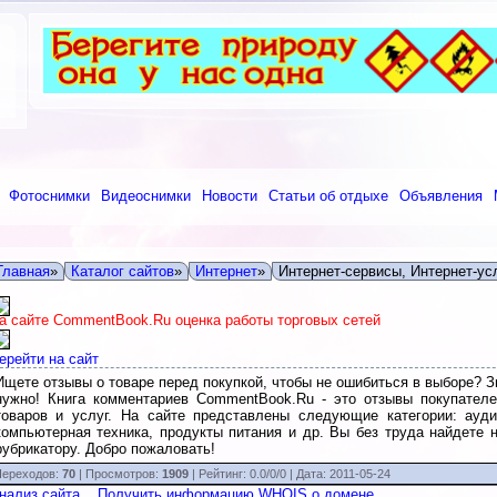
Фотоснимки
Видеоснимки
Новости
Статьи об отдыхе
Объявления
Главная
»
Каталог сайтов
»
Интернет
»
Интернет-сервисы, Интернет-ус
а сайте CommentBook.Ru оценка работы торговых сетей
ерейти на сайт
Ищете отзывы о товаре перед покупкой, чтобы не ошибиться в выборе? З
нужно! Книга комментариев CommentBook.Ru - это отзывы покупателей
товаров и услуг. На сайте представлены следующие категории: аудио
компьютерная техника, продукты питания и др. Вы без труда найдете
рубрикатору. Добро пожаловать!
ереходов:
70
| Просмотров:
1909
|
Рейтинг:
0.0
/
0/0
| Дата:
2011-05-24
нализ сайта
Получить информацию WHOIS о домене