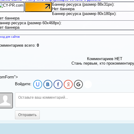
Баннер ресурса (размер 88x31px):
Нет баннера
Баннер ресурса (размер 80x180px):
ет баннера
аннер ресурса (размер 60x468px):
ет баннера
ход для сайтов
омментариев всего:
0
Комментариев НЕТ
Стань первым, кто прокомментир
omForm">
Войдите:
Отправить