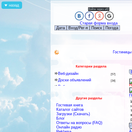
назад
Войти через uID
Старая форма входа
Дата
Вход/Рег-я
Поиск
Погода
Гостиницы
Категории раздела
Веб-дизайн
[57]
Доски объявлений
[34]
Н
Веб-программирование
[8]
Другое
[141]
П
Другие разделы
Знакомства и Общение
[41]
Гостевая книга
Каталоги
[128]
Каталог сайтов
Скрипты
Загрузки (Скачать)
[2]
Блог
Блоги
[9]
Ответы на вопросы (FAQ)
Интернет-сервисы, Интернет-
П
Онлайн радио
услуги
[422]
А
Reklama