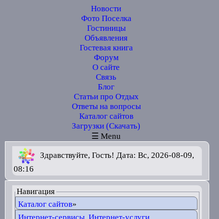
Новости
Фото Поселка
Гостиницы
Объявления
Гостевая книга
Форум
О сайте
Связь
Блог
Статьи про Отдых
Ответы на вопросы
Каталог сайтов
Загрузки (Скачать)
☰ Menu
Здравствуйте, Гость! Дата: Вс, 2026-08-09,
08:16
Навигация
Каталог сайтов
»
Интернет-сервисы, Интернет-услуги