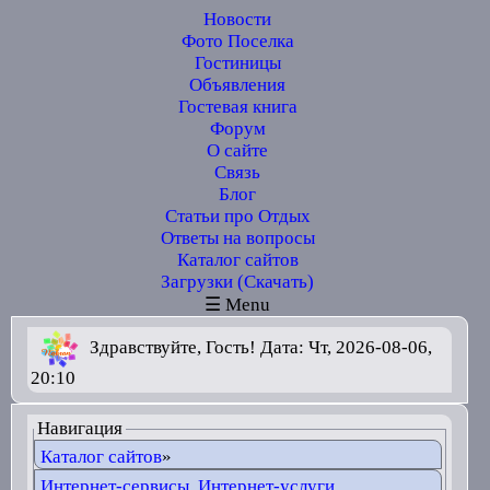
Новости
Фото Поселка
Гостиницы
Объявления
Гостевая книга
Форум
О сайте
Связь
Блог
Статьи про Отдых
Ответы на вопросы
Каталог сайтов
Загрузки (Скачать)
☰ Menu
Здравствуйте, Гость! Дата: Чт, 2026-08-06,
20:10
Навигация
Каталог сайтов
»
Интернет-сервисы, Интернет-услуги