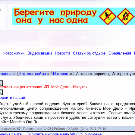
нь
Фотоснимки
Видеоснимки
Новости
Статьи об отдыхе
Объявления
Главная
»
Каталог сайтов
»
Интернет
»
Интернет-сервисы, Интернет-ус
есплатная регистрация ИП. Мое Дело - Иркутск
ерейти на сайт
Ищете удобный способ ведения бухгалтерии? Значит наше предложен
региональный центр сопровождения малого бизнеса Мое Дело - Ирк
бухгалтерскому сопровождению бизнеса через интернет. Сервис онлай
услуги. Убедитесь сами в простоте и удобстве сотрудничества с нашей 
сайте Moedelo.Org.Ru.
ереходов:
67
| Просмотров:
1403
|
Рейтинг:
0.0
/
0/0
| Дата:
2011-07-19
нализ сайта
Получить информацию WHOIS о домене