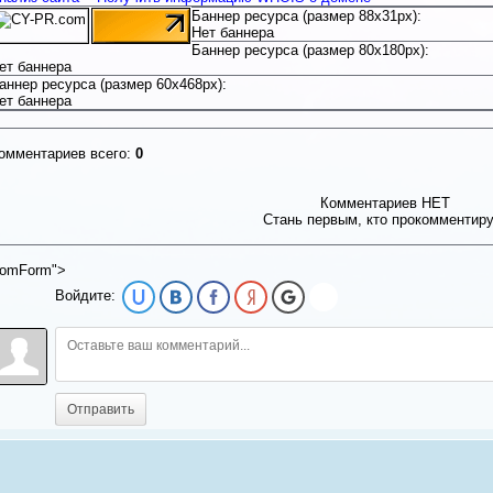
Баннер ресурса (размер 88x31px):
Нет баннера
Баннер ресурса (размер 80x180px):
ет баннера
аннер ресурса (размер 60x468px):
ет баннера
омментариев всего:
0
Комментариев НЕТ
Стань первым, кто прокомментир
omForm">
Войдите:
Отправить