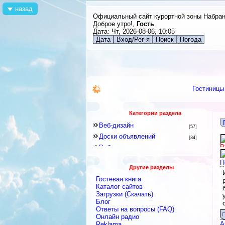
назад
Официальный сайт курортной зоны Набра
Доброе утро!,
Гость
Дата: Чт, 2026-08-06, 10:05
Дата
Вход/Рег-я
Поиск
Погода
Гостиницы
Категории раздела
Веб-дизайн
[57]
Доски объявлений
[34]
Б
Веб-программирование
[8]
Другое
[141]
П
Другие разделы
Знакомства и Общение
[41]
Гостевая книга
Каталоги
[128]
Каталог сайтов
Скрипты
Загрузки (Скачать)
[2]
Блог
Блоги
[9]
Ответы на вопросы (FAQ)
Интернет-сервисы, Интернет-
П
Онлайн радио
услуги
[422]
А
Reklama