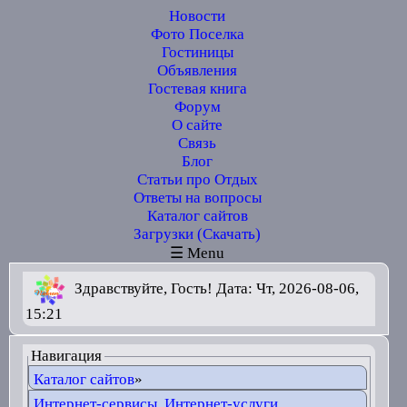
Новости
Фото Поселка
Гостиницы
Объявления
Гостевая книга
Форум
О сайте
Связь
Блог
Статьи про Отдых
Ответы на вопросы
Каталог сайтов
Загрузки (Скачать)
☰ Menu
Здравствуйте, Гость! Дата: Чт, 2026-08-06,
15:21
Навигация
Каталог сайтов
»
Интернет-сервисы, Интернет-услуги