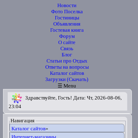
Новости
Фото Поселка
Гостиницы
Объявления
Гостевая книга
Форум
О сайте
Связь
Блог
Статьи про Отдых
Ответы на вопросы
Каталог сайтов
Загрузки (Скачать)
☰ Menu
Здравствуйте, Гость! Дата: Чт, 2026-08-06,
23:04
Навигация
Каталог сайтов
»
Интернет-магазины