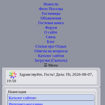
Новости
Фото Поселка
Гостиницы
Объявления
Гостевая книга
Форум
О сайте
Связь
Блог
Статьи про Отдых
Ответы на вопросы
Каталог сайтов
Загрузки (Скачать)
☰ Menu
Здравствуйте, Гость! Дата: Пт, 2026-08-07,
19:59
Навигация
Каталог сайтов
»
Интернет-магазины