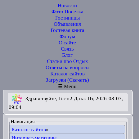
Новости
Фото Поселка
Гостиницы
Объявления
Гостевая книга
Форум
О сайте
Связь
Блог
Статьи про Отдых
Ответы на вопросы
Каталог сайтов
Загрузки (Скачать)
☰ Menu
Здравствуйте, Гость! Дата: Пт, 2026-08-07,
09:04
Навигация
Каталог сайтов
»
Интернет-магазины