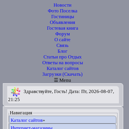
Новости
Фото Поселка
Гостиницы
Объявления
Гостевая книга
Форум
О сайте
Связь
Блог
Статьи про Отдых
Ответы на вопросы
Каталог сайтов
Загрузки (Скачать)
☰ Menu
Здравствуйте, Гость! Дата: Пт, 2026-08-07,
21:25
Навигация
Каталог сайтов
»
Интернет-магазины