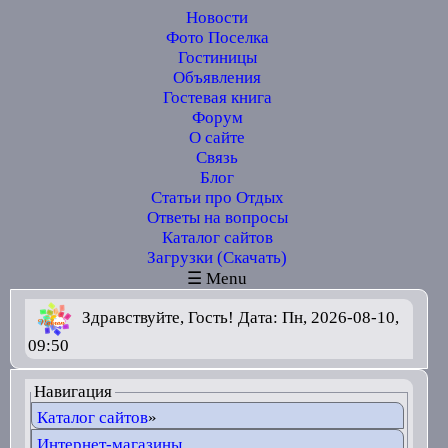
Новости
Фото Поселка
Гостиницы
Объявления
Гостевая книга
Форум
О сайте
Связь
Блог
Статьи про Отдых
Ответы на вопросы
Каталог сайтов
Загрузки (Скачать)
☰ Menu
Здравствуйте, Гость! Дата: Пн, 2026-08-10,
09:50
Навигация
Каталог сайтов
»
Интернет-магазины