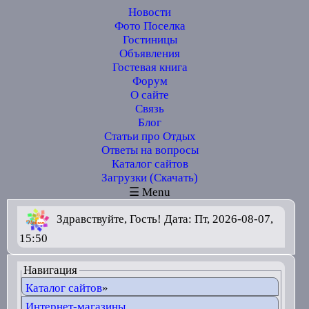
Новости
Фото Поселка
Гостиницы
Объявления
Гостевая книга
Форум
О сайте
Связь
Блог
Статьи про Отдых
Ответы на вопросы
Каталог сайтов
Загрузки (Скачать)
☰ Menu
Здравствуйте, Гость! Дата: Пт, 2026-08-07,
15:50
Навигация
Каталог сайтов
»
Интернет-магазины