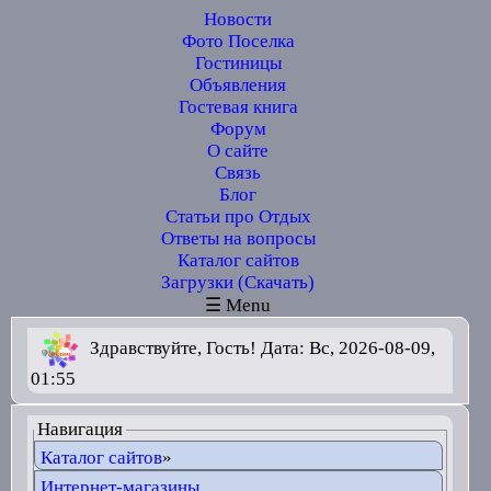
Новости
Фото Поселка
Гостиницы
Объявления
Гостевая книга
Форум
О сайте
Связь
Блог
Статьи про Отдых
Ответы на вопросы
Каталог сайтов
Загрузки (Скачать)
☰ Menu
Здравствуйте, Гость! Дата: Вс, 2026-08-09,
01:55
Навигация
Каталог сайтов
»
Интернет-магазины