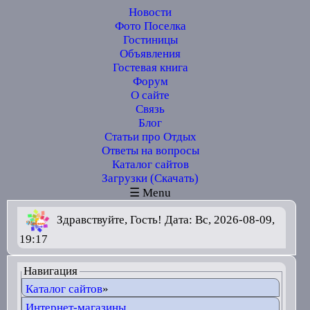
Новости
Фото Поселка
Гостиницы
Объявления
Гостевая книга
Форум
О сайте
Связь
Блог
Статьи про Отдых
Ответы на вопросы
Каталог сайтов
Загрузки (Скачать)
☰ Menu
Здравствуйте, Гость! Дата: Вс, 2026-08-09,
19:17
Навигация
Каталог сайтов
»
Интернет-магазины