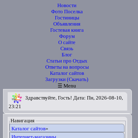
Новости
Фото Поселка
Гостиницы
Объявления
Гостевая книга
Форум
О сайте
Связь
Блог
Статьи про Отдых
Ответы на вопросы
Каталог сайтов
Загрузки (Скачать)
☰ Menu
Здравствуйте, Гость! Дата: Пн, 2026-08-10,
23:21
Навигация
Каталог сайтов
»
Интернет-магазины