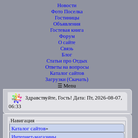
Новости
Фото Поселка
Гостиницы
Объявления
Гостевая книга
Форум
О сайте
Связь
Блог
Статьи про Отдых
Ответы на вопросы
Каталог сайтов
Загрузки (Скачать)
☰ Menu
Здравствуйте, Гость! Дата: Пт, 2026-08-07,
06:33
Навигация
Каталог сайтов
»
Интернет-магазины