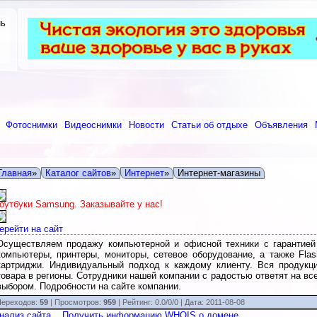
нь
Фотоснимки
Видеоснимки
Новости
Статьи об отдыхе
Объявления
Главная
»
Каталог сайтов
»
Интернет
»
Интернет-магазины
оутбуки Samsung. Заказывайте у нас!
ерейти на сайт
Осуществляем продажу компьютерной и офисной техники с гарантией
компьютеры, принтеры, мониторы, сетевое оборудование, а также Flas
картриджи. Индивидуальный подход к каждому клиенту. Вся продукц
товара в регионы. Сотрудники нашей компании с радостью ответят на вс
выбором. Подробности на сайте компании.
ереходов:
59
| Просмотров:
959
|
Рейтинг:
0.0
/
0/0
| Дата:
2011-08-08
нализ сайта
Получить информацию WHOIS о домене