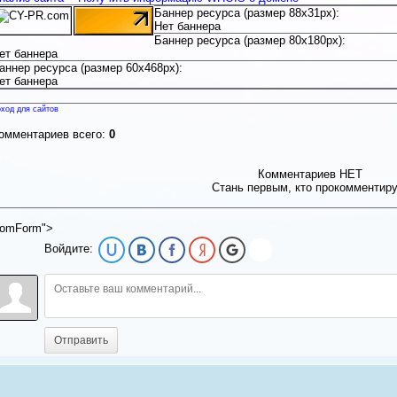
Баннер ресурса (размер 88x31px):
Нет баннера
Баннер ресурса (размер 80x180px):
ет баннера
аннер ресурса (размер 60x468px):
ет баннера
ход для сайтов
омментариев всего:
0
Комментариев НЕТ
Стань первым, кто прокомментир
omForm">
Войдите:
Отправить