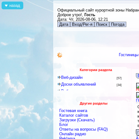
назад
Официальный сайт курортной зоны Набра
Доброе утро!,
Гость
Дата: Чт, 2026-08-06, 12:21
Дата
Вход/Рег-я
Поиск
Погода
Гостиницы
Категории раздела
Веб-дизайн
[57]
Доски объявлений
[34]
Н
Веб-программирование
[8]
Другое
[141]
П
Другие разделы
Знакомства и Общение
[41]
Гостевая книга
Каталоги
[128]
Каталог сайтов
Скрипты
Загрузки (Скачать)
[2]
Блог
Блоги
[9]
Ответы на вопросы (FAQ)
Интернет-сервисы, Интернет-
П
Онлайн радио
услуги
[422]
А
Reklama