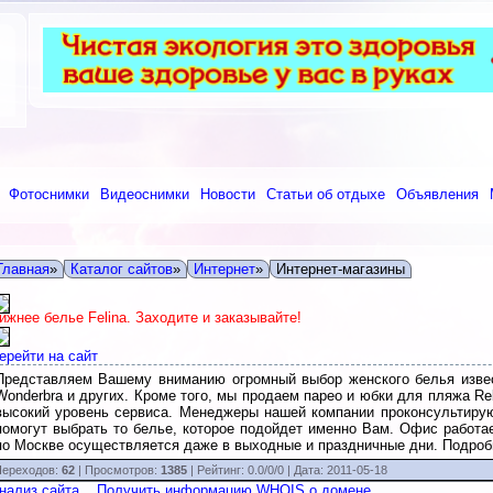
Фотоснимки
Видеоснимки
Новости
Статьи об отдыхе
Объявления
Главная
»
Каталог сайтов
»
Интернет
»
Интернет-магазины
ижнее белье Felina. Заходите и заказывайте!
ерейти на сайт
Представляем Вашему вниманию огромный выбор женского белья извест
Wonderbra и других. Кроме того, мы продаем парео и юбки для пляжа Reb
высокий уровень сервиса. Менеджеры нашей компании проконсультиру
помогут выбрать то белье, которое подойдет именно Вам. Офис работа
по Москве осуществляется даже в выходные и праздничные дни. Подробн
ереходов:
62
| Просмотров:
1385
|
Рейтинг:
0.0
/
0/0
| Дата:
2011-05-18
нализ сайта
Получить информацию WHOIS о домене