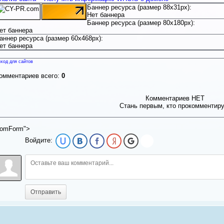
Баннер ресурса (размер 88x31px):
Нет баннера
Баннер ресурса (размер 80x180px):
ет баннера
аннер ресурса (размер 60x468px):
ет баннера
ход для сайтов
омментариев всего:
0
Комментариев НЕТ
Стань первым, кто прокомментир
omForm">
Войдите:
Отправить