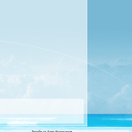
Дизайн от Азер Исмиханов