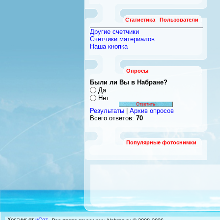
Статистика
Пользователи
Другие счетчики
Счетчики материалов
Наша кнопка
Опросы
Были ли Вы в Набране?
Да
Нет
Результаты
|
Архив опросов
Всего ответов:
70
Популярные фотоснимки
Хостинг от
uCoz