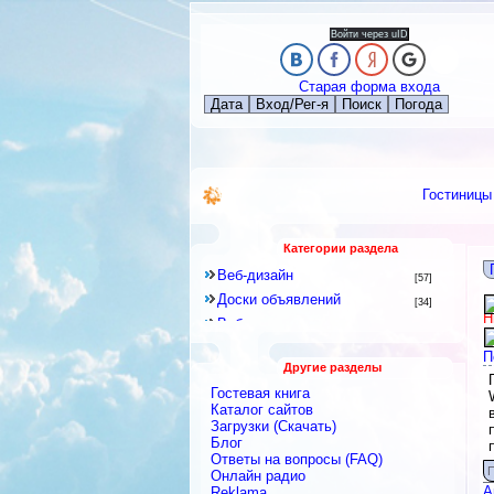
Войти через uID
Старая форма входа
Дата
Вход/Рег-я
Поиск
Погода
Гостиницы
Категории раздела
Веб-дизайн
[57]
Доски объявлений
[34]
Н
Веб-программирование
[8]
Другое
[141]
П
Другие разделы
Знакомства и Общение
[41]
Гостевая книга
Каталоги
[128]
Каталог сайтов
Скрипты
Загрузки (Скачать)
[2]
Блог
Блоги
[9]
Ответы на вопросы (FAQ)
Интернет-сервисы, Интернет-
П
Онлайн радио
услуги
[422]
А
Reklama