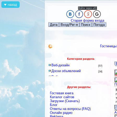
назад
Войти через uID
Старая форма входа
Дата
Вход/Рег-я
Поиск
Погода
Гостиницы
Категории раздела
Веб-дизайн
[57]
Доски объявлений
[34]
М
Веб-программирование
[8]
Другое
[141]
П
Другие разделы
Знакомства и Общение
[41]
Гостевая книга
Каталоги
[128]
Каталог сайтов
Скрипты
Загрузки (Скачать)
[2]
Блог
Блоги
[9]
П
Ответы на вопросы (FAQ)
Интернет-сервисы, Интернет-
А
Онлайн радио
услуги
[422]
Reklama