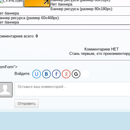
Нет баннера
Баннер ресурса (размер 80x180px):
ет баннера
аннер ресурса (размер 60x468px):
ет баннера
омментариев всего:
0
Комментариев НЕТ
Стань первым, кто прокомментир
omForm">
Войдите:
Отправить