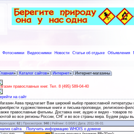
Фотоснимки
Видеоснимки
Новости
Статьи об отдыхе
Объявления
Главная
»
Каталог сайтов
»
Интернет
»
Интернет-магазины
агазин православных книг. Тел. 8 (495) 589-04-40
ерейти на сайт
Магазин Авва предлагает Вам широкий выбор православной литературы
приобрести художественные книги и письма-проповеди, религиозно-фил
также православные фильмы. Доставка книг, аудио и видео - товаров по
почтой во все регионы России, СНГ и во все страны мира. Будем рады в
ереходов:
62
| Просмотров:
940
|
Рейтинг:
0.0
/
0/0
| Дата:
2011-06-01
нализ сайта
Получить информацию WHOIS о домене
Баннер ресурса (размер 88x31px):