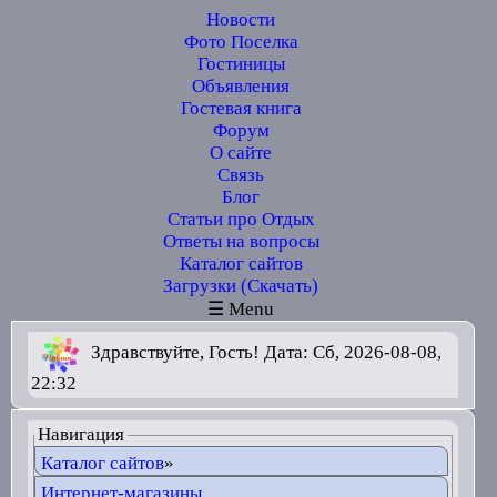
Новости
Фото Поселка
Гостиницы
Объявления
Гостевая книга
Форум
О сайте
Связь
Блог
Статьи про Отдых
Ответы на вопросы
Каталог сайтов
Загрузки (Скачать)
☰ Menu
Здравствуйте, Гость! Дата: Сб, 2026-08-08,
22:32
Навигация
Каталог сайтов
»
Интернет-магазины