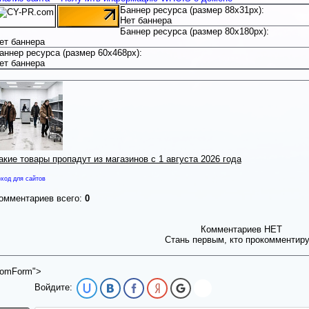
Баннер ресурса (размер 88x31px):
Нет баннера
Баннер ресурса (размер 80x180px):
ет баннера
аннер ресурса (размер 60x468px):
ет баннера
акие товары пропадут из магазинов с 1 августа 2026 года
ход для сайтов
омментариев всего:
0
Комментариев НЕТ
Стань первым, кто прокомментир
omForm">
Войдите: