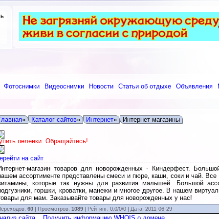
нь
Фотоснимки
Видеоснимки
Новости
Статьи об отдыхе
Объявления
Главная
»
Каталог сайтов
»
Интернет
»
Интернет-магазины
упить пеленки. Обращайтесь!
ерейти на сайт
Интернет-магазин товаров для новорожденных - Киндерфест. Большо
нашем ассортименте представлены смеси и пюре, каши, соки и чай. Вс
витамины, которые так нужны для развития малышей. Большой ассо
подгузники, горшки, кроватки, манежи и многое другое. В нашем вирту
товары для мам. Заказывайте товары для новорожденных у нас!
ереходов:
60
| Просмотров:
1089
|
Рейтинг:
0.0
/
0/0
| Дата:
2011-06-29
нализ сайта
Получить информацию WHOIS о домене