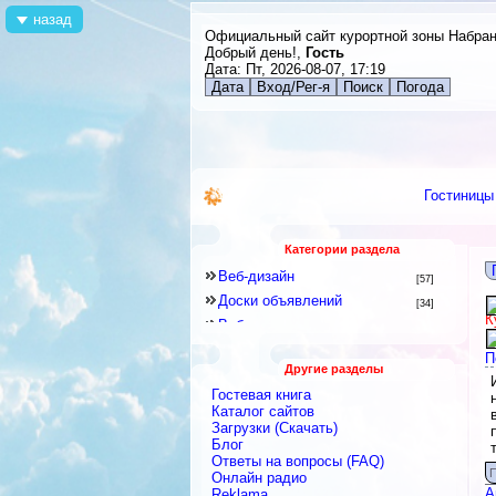
назад
Официальный сайт курортной зоны Набра
Добрый день!,
Гость
Дата: Пт, 2026-08-07, 17:19
Дата
Вход/Рег-я
Поиск
Погода
Гостиницы
Категории раздела
Веб-дизайн
[57]
Доски объявлений
[34]
К
Веб-программирование
[8]
Другое
[141]
П
Другие разделы
Знакомства и Общение
[41]
Гостевая книга
Каталоги
[128]
Каталог сайтов
Скрипты
Загрузки (Скачать)
[2]
Блог
Блоги
[9]
Ответы на вопросы (FAQ)
Интернет-сервисы, Интернет-
П
Онлайн радио
услуги
[422]
А
Reklama