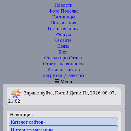
Новости
Фото Поселка
Гостиницы
Объявления
Гостевая книга
Форум
О сайте
Связь
Блог
Статьи про Отдых
Ответы на вопросы
Каталог сайтов
Загрузки (Скачать)
☰ Menu
Здравствуйте, Гость! Дата: Пт, 2026-08-07,
21:02
Навигация
Каталог сайтов
»
Интернет-магазины