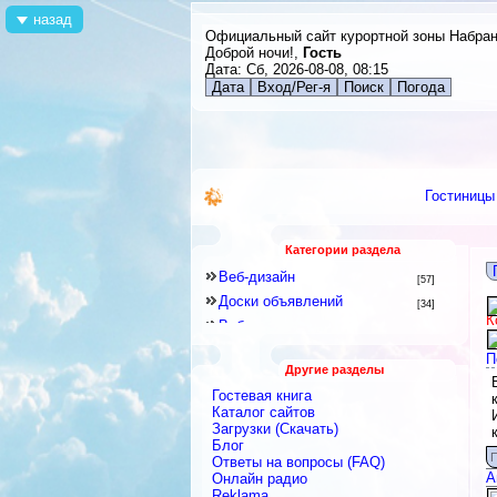
назад
Официальный сайт курортной зоны Набра
Доброй ночи!,
Гость
Дата: Сб, 2026-08-08, 08:15
Дата
Вход/Рег-я
Поиск
Погода
Гостиницы
Категории раздела
Веб-дизайн
[57]
Доски объявлений
[34]
К
Веб-программирование
[8]
Другое
[141]
П
Другие разделы
Знакомства и Общение
[41]
Гостевая книга
Каталоги
[128]
Каталог сайтов
Скрипты
Загрузки (Скачать)
[2]
Блог
Блоги
[9]
П
Ответы на вопросы (FAQ)
Интернет-сервисы, Интернет-
А
Онлайн радио
услуги
[422]
Reklama