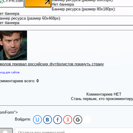
Нет баннера
Баннер ресурса (размер 80x180px):
ет баннера
аннер ресурса (размер 60x468px):
ет баннера
молов призвал российских футболистов покинуть страну
ход для сайтов
омментариев всего:
0
Комментариев НЕТ
Стань первым, кто прокомментир
omForm">
Войдите: