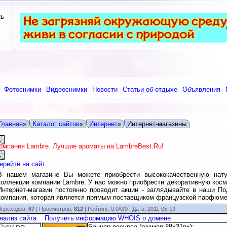
нь
Фотоснимки
Видеоснимки
Новости
Статьи об отдыхе
Объявления
Главная
»
Каталог сайтов
»
Интернет
»
Интернет-магазины
омпания Lambre. Лучшие ароматы на LambreBest.Ru!
ерейти на сайт
В нашем магазине Вы можете приобрести высококачественную на
коллекции компании Lambre. У нас можно приобрести декоративную косме
Интернет-магазин постоянно проводит акции - заглядывайте в наши По
компания, которая является прямым поставщиком французской парфюмер
ереходов:
67
| Просмотров:
812
|
Рейтинг:
0.0
/
0/0
| Дата:
2011-05-19
нализ сайта
Получить информацию WHOIS о домене
Баннер ресурса (размер 88x31px):