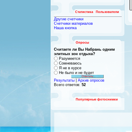
Статистика
Пользователи
Другие счетчики
Счетчики материалов
Наша кнопка
Опросы
Считаете ли Вы Набрань одним
элитных зон отдыха?
Разумеется
Сомневаюсь
Я не в курсе
Не было и не будет
Результаты
|
Архив опросов
Всего ответов:
52
Популярные фотоснимки