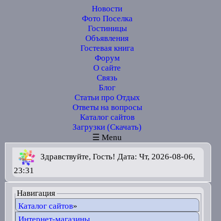
Новости
Фото Поселка
Гостиницы
Объявления
Гостевая книга
Форум
О сайте
Связь
Блог
Статьи про Отдых
Ответы на вопросы
Каталог сайтов
Загрузки (Скачать)
☰ Menu
Здравствуйте, Гость! Дата: Чт, 2026-08-06,
23:31
Навигация
Каталог сайтов
»
Интернет-магазины